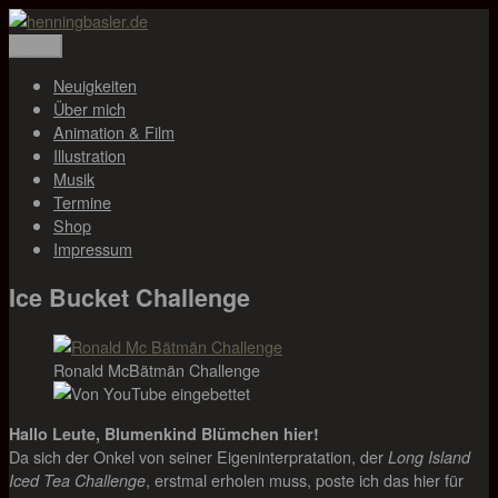
Zum
Inhalt
Menü
henningbasler.de
Animation, Illustration, Musik
springen
Neuigkeiten
Über mich
Animation & Film
Illustration
Musik
Termine
Shop
Impressum
Ice Bucket Challenge
Ronald McBätmän Challenge
Hallo Leute, Blumenkind Blümchen hier!
Da sich der Onkel von seiner Eigeninterpratation, der
Long Island
, erstmal erholen muss, poste ich das hier für
Iced Tea Challenge