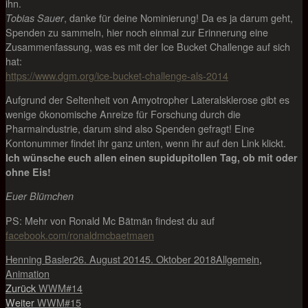
ihn.
, danke für deine Nominierung! Da es ja darum geht,
Tobias Sauer
Spenden zu sammeln, hier noch einmal zur Erinnerung eine
Zusammenfassung, was es mit der Ice Bucket Challenge auf sich
hat:
https://www.dgm.org/ice-bucket-challenge-als-2014
Aufgrund der Seltenheit von Amyotropher Lateralsklerose gibt es
wenige ökonomische Anreize für Forschung durch die
Pharmaindustrie, darum sind also Spenden gefragt! Eine
Kontonummer findet ihr ganz unten, wenn ihr auf den Link klickt.
Ich wünsche euch allen einen supidupitollen Tag, ob mit oder
ohne Eis!
Euer Blümchen
PS: Mehr von Ronald Mc Bätmän findest du auf
facebook.com/ronaldmcbaetmaen
Autor
Veröffentlicht
Kategorien
Henning Basler
26. August 2014
5. Oktober 2018
Allgemein
,
am
Animation
Beitragsnavigation
Vorheriger
Zurück
WWM#14
Nächster
Beitrag:
Weiter
WWM#15