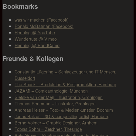
Bookmarks
was wir machen (Facebook)
Ronald McBätmän (Facebook)
Henning @ YouTube
Wundertüte @ Vimeo
Henning @ BandCamp
Freunde & Kollegen
Constantin Lügering – Schlagzeuger und IT Mensch,
Düsseldorf
The Shack – Produktion & Postproduktion, Hamburg
JAZAM! – Comicanthologie, München
Sietske van der Meij – Illustratorin, Groningen
Thomas Reneman – Illustrator, Groningen
Andreas Heiser – Foto- & Medienkünstler, Bochum
Jonas Balzer – 3D & compositing artist, Hamburg
Bernd Volmer – Graphic Designer, Arnhem
Tobias Böhm – Zeichner, Thesinge
Anja Grewe – Konferenzdolmetscherin, Hamburg