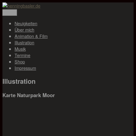
Zum
Inhalt
Menü
henningbasler.de
Animation, Illustration, Musik
springen
Neuigkeiten
Über mich
Animation & Film
Illustration
Musik
Termine
Shop
Impressum
Illustration
Karte Naturpark Moor