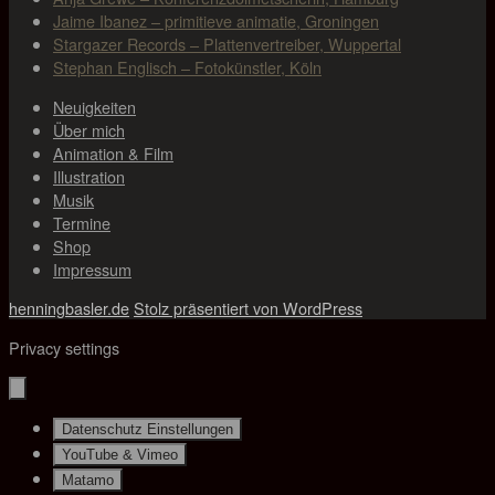
Jaime Ibanez – primitieve animatie, Groningen
Stargazer Records – Plattenvertreiber, Wuppertal
Stephan Englisch – Fotokünstler, Köln
Neuigkeiten
Über mich
Animation & Film
Illustration
Musik
Termine
Shop
Impressum
henningbasler.de
Stolz präsentiert von WordPress
Privacy settings
Datenschutz Einstellungen
YouTube & Vimeo
Matamo