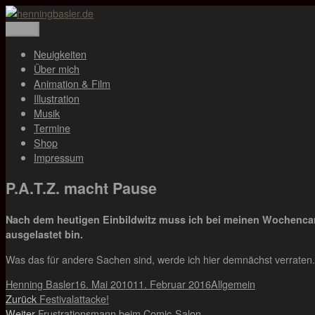
Zum
Inhalt
Menü
henningbasler.de
Animation, Illustration, Musik
springen
Neuigkeiten
Über mich
Animation & Film
Illustration
Musik
Termine
Shop
Impressum
P.A.T.Z. macht Pause
Nach dem heutigen Einbildwitz muss ich bei meinen Wochencarto
ausgelastet bin.
Was das für andere Sachen sind, werde ich hier demnächst verraten
Autor
Veröffentlicht
Kategorien
Henning Basler
16. Mai 2010
11. Februar 2016
Allgemein
Beitragsnavigation
Vorheriger
am
Zurück
Festivalattacke!
Nächster
Beitrag:
Weiter
Frustrationsmann beim Comic-Salon