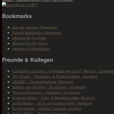
Beitrag:
Bookmarks
was wir machen (Facebook)
Ronald McBätmän (Facebook)
Henning @ YouTube
Wundertüte @ Vimeo
Henning @ BandCamp
Freunde & Kollegen
Constantin Lügering – Schlagzeuger und IT Mensch, Düsseldo
The Shack – Produktion & Postproduktion, Hamburg
JAZAM! – Comicanthologie, München
Sietske van der Meij – Illustratorin, Groningen
Thomas Reneman – Illustrator, Groningen
Andreas Heiser – Foto- & Medienkünstler, Bochum
Jonas Balzer – 3D & compositing artist, Hamburg
Bernd Volmer – Graphic Designer, Arnhem
Tobias Böhm – Zeichner, Thesinge