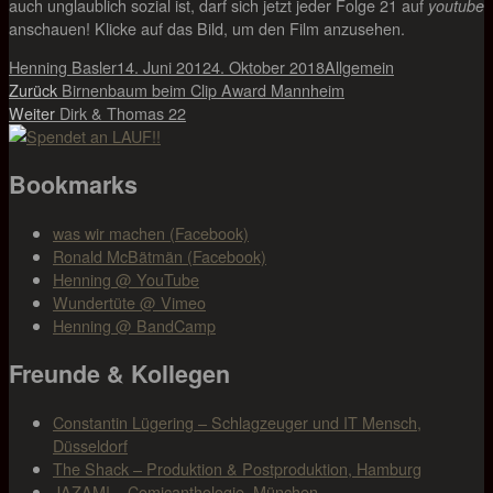
auch unglaublich sozial ist, darf sich jetzt jeder Folge 21 auf
youtube
anschauen! Klicke auf das Bild, um den Film anzusehen.
Autor
Veröffentlicht
Kategorien
Henning Basler
14. Juni 2012
4. Oktober 2018
Allgemein
Beitragsnavigation
Vorheriger
am
Zurück
Birnenbaum beim Clip Award Mannheim
Nächster
Beitrag:
Weiter
Dirk & Thomas 22
Beitrag:
Bookmarks
was wir machen (Facebook)
Ronald McBätmän (Facebook)
Henning @ YouTube
Wundertüte @ Vimeo
Henning @ BandCamp
Freunde & Kollegen
Constantin Lügering – Schlagzeuger und IT Mensch,
Düsseldorf
The Shack – Produktion & Postproduktion, Hamburg
JAZAM! – Comicanthologie, München