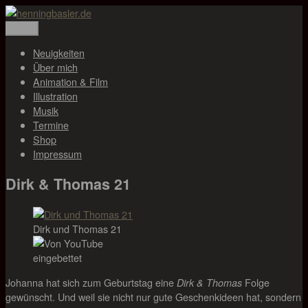
Zum
Inhalt
Menü
henningbasler.de
Animation, Illustration, Musik
springen
Neuigkeiten
Über mich
Animation & Film
Illustration
Musik
Termine
Shop
Impressum
Dirk & Thomas 21
Dirk und Thomas 21
Johanna hat sich zum Geburtstag eine
Folge
Dirk & Thomas
gewünscht. Und weil sie nicht nur gute Geschenkideen hat, sondern